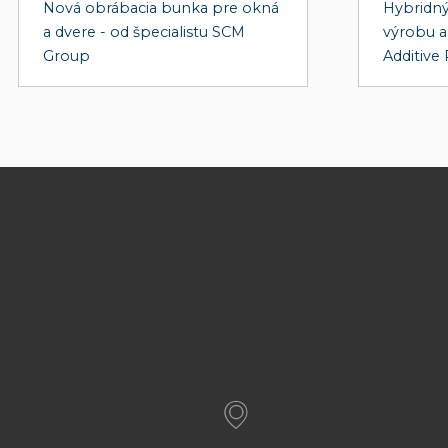
Nová obrábacia bunka pre okná
Hybridný
a dvere - od špecialistu SCM
výrobu a
Group
Additive 