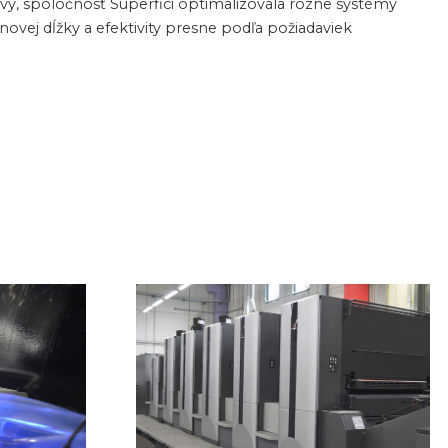
vy, spoločnosť Superfici optimalizovala rôzne systémy
lnovej dĺžky a efektivity presne podľa požiadaviek