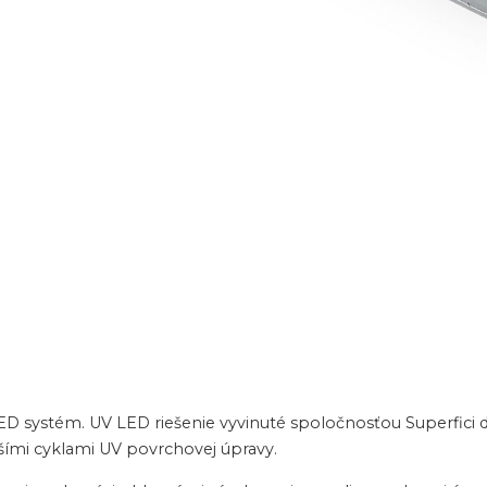
LED systém. UV LED riešenie vyvinuté spoločnosťou Superfic
jšími cyklami UV povrchovej úpravy.