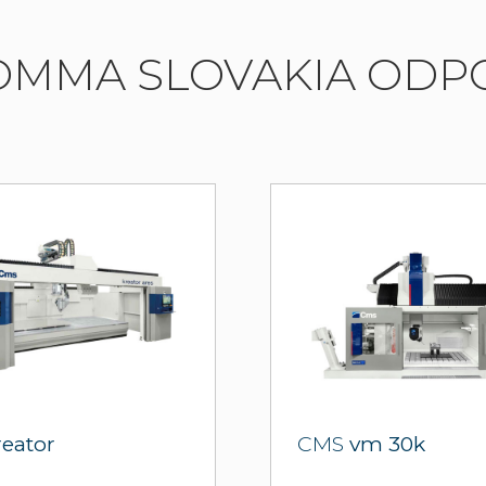
OMMA SLOVAKIA OD
reator
CMS
vm 30k