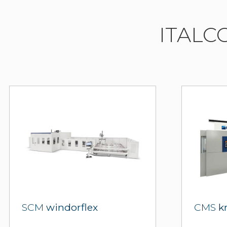
ITALC
SCM
windorflex
CMS
k