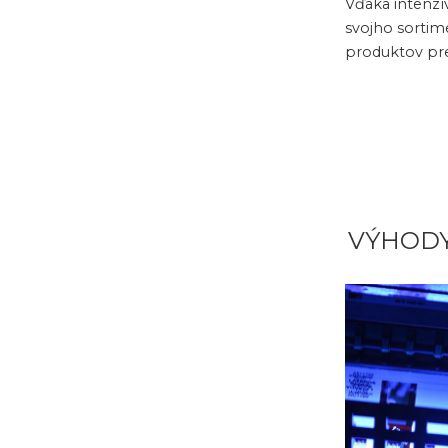
Vďaka intenzí
svojho sortime
produktov pr
VÝHOD