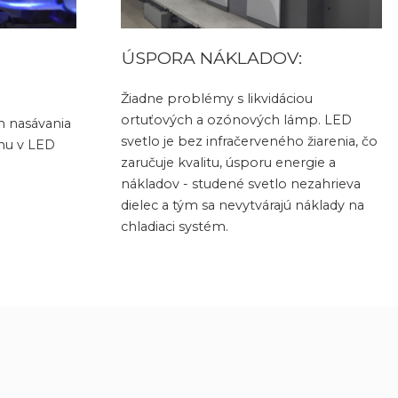
ÚSPORA NÁKLADOV:
Žiadne problémy s likvidáciou
ortuťových a ozónových lámp. LED
m nasávania
svetlo je bez infračerveného žiarenia, čo
nu v LED
zaručuje kvalitu, úsporu energie a
nákladov - studené svetlo nezahrieva
dielec a tým sa nevytvárajú náklady na
chladiaci systém.