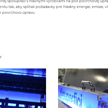
vnej spolupráci s hlavnými výrobcami na poli povrchovej úpra
ntu tak, aby spĺňali požiadavky pre hladiny energie, emisie, v
e povrchovú úpravu.
Y