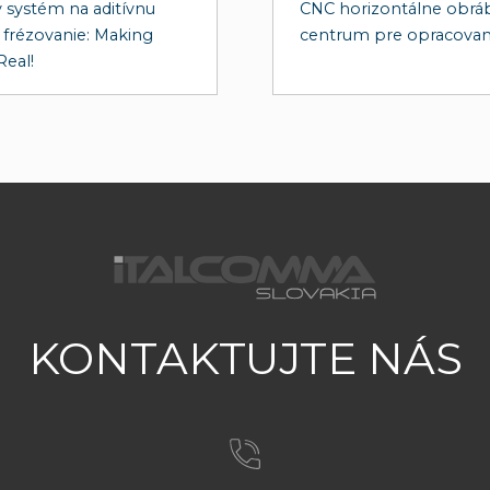
 systém na aditívnu
CNC horizontálne obrá
 frézovanie: Making
centrum pre opracovani
Real!
KONTAKTUJTE NÁS