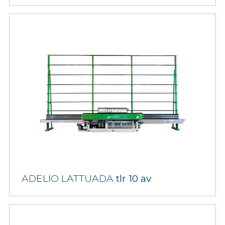
ADELIO LATTUADA
tlr 10 av