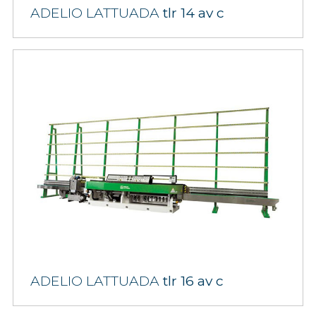
ADELIO LATTUADA
tlr 14 av c
ADELIO LATTUADA
tlr 16 av c