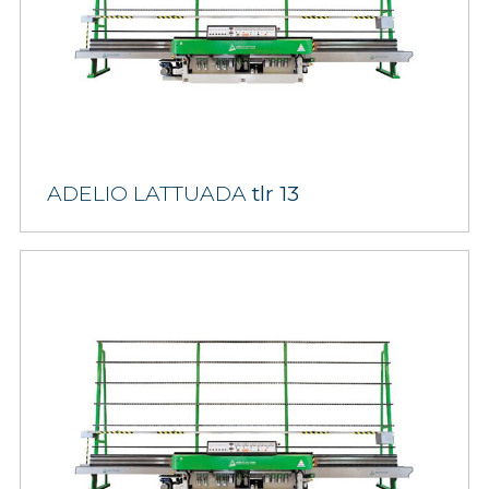
ADELIO LATTUADA
tlr 13