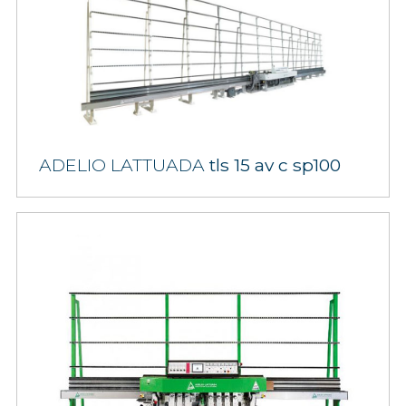
ADELIO LATTUADA
tls 15 av c sp100