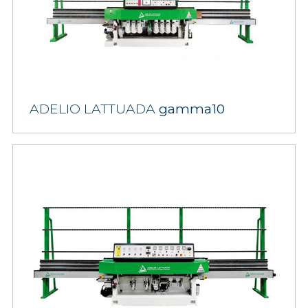
ADELIO LATTUADA
gamma10