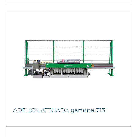
ADELIO LATTUADA
gamma 713