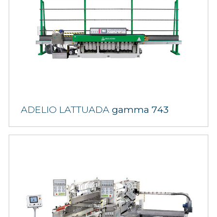
ADELIO LATTUADA
gamma 743