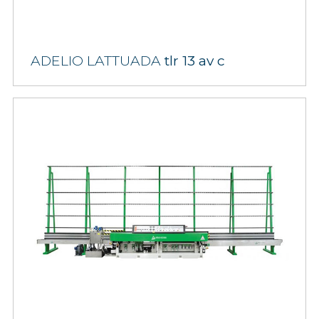
ADELIO LATTUADA
tlr 13 av c