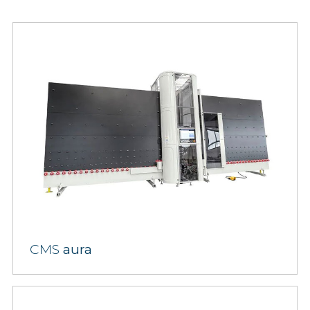
CMS
aura