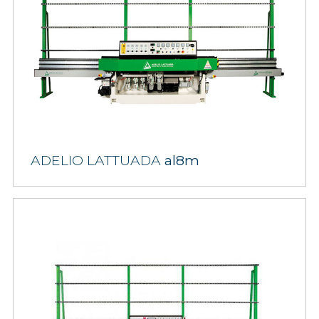
ADELIO LATTUADA
al8m