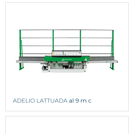
ADELIO LATTUADA
al 9 m c