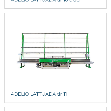
ADELIO LATTUADA
tlr 11