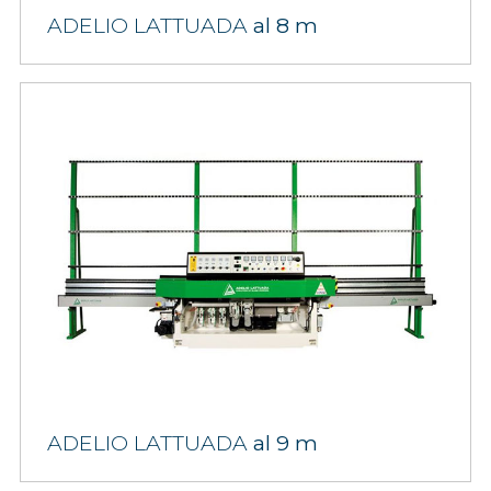
ADELIO LATTUADA
al 8 m
ADELIO LATTUADA
al 9 m