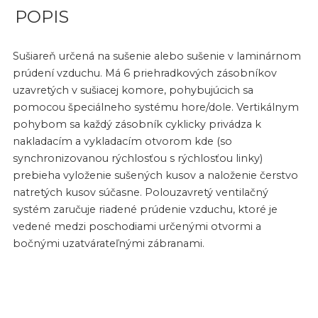
POPIS
Sušiareň určená na sušenie alebo sušenie v laminárnom
prúdení vzduchu. Má 6 priehradkových zásobníkov
uzavretých v sušiacej komore, pohybujúcich sa
pomocou špeciálneho systému hore/dole. Vertikálnym
pohybom sa každý zásobník cyklicky privádza k
nakladacím a vykladacím otvorom kde (so
synchronizovanou rýchlosťou s rýchlosťou linky)
prebieha vyloženie sušených kusov a naloženie čerstvo
natretých kusov súčasne. Polouzavretý ventilačný
systém zaručuje riadené prúdenie vzduchu, ktoré je
vedené medzi poschodiami určenými otvormi a
bočnými uzatvárateľnými zábranami.