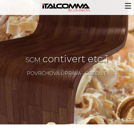
contivert etc 1
SCM
POVRCHOVÁ ÚPRAVA - SUŠENIE