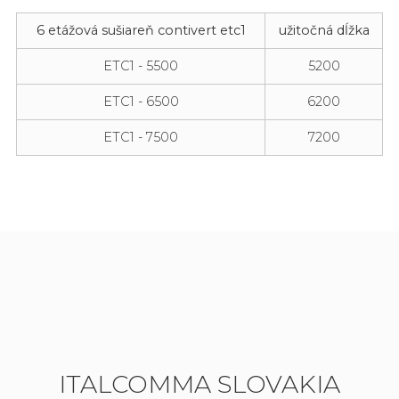
6 etážová sušiareň contivert etc1
užitočná dĺžka
ETC1 - 5500
5200
ETC1 - 6500
6200
ETC1 - 7500
7200
ITALCOMMA SLOVAKIA