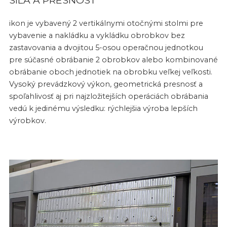
SILA A PRESNOSŤ
ikon je vybavený 2 vertikálnymi otočnými stolmi pre
vybavenie a nakládku a vykládku obrobkov bez
zastavovania a dvojitou 5-osou operačnou jednotkou
pre súčasné obrábanie 2 obrobkov alebo kombinované
obrábanie oboch jednotiek na obrobku veľkej veľkosti.
Vysoký prevádzkový výkon, geometrická presnosť a
spoľahlivosť aj pri najzložitejších operáciách obrábania
vedú k jedinému výsledku: rýchlejšia výroba lepších
výrobkov.