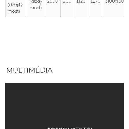
(každý
2000
900
±120
±270
3100x1800x
(dvojitý
most)
most)
MULTIMÉDIA