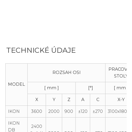
TECHNICKÉ ÚDAJE
PRACOVN
ROZSAH OSI
STOLY
MODEL
[ mm ]
[°]
[ mm ]
X
Y
Z
A
C
X-Y
IKON
3600
2000
900
±120
±270
3100x1800x
IKON
2400
DB