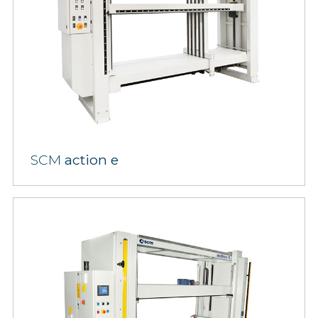
SCM
action e