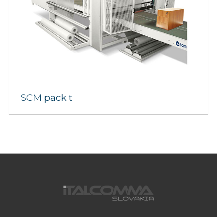
SCM
pack t