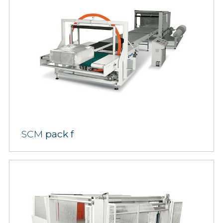
SCM
pack f